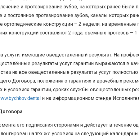
лечение и протезирование зубов, на которых ранее были 
е и постоянное протезирование зубов, каналы которых ра
е ортопедические конструкции – 2 недели, на временные 
х конструкций составляют 2 года, съемных протезов – 1 г
на услуги, имеющие овеществлённый результат. На профес
ществлённые результаты услуг гарантии выражаются в кач
ьства на все овеществленные результаты услуг полность
щего Договора, положения о гарантиях и врачебных реком
х и условиях гарантии, сроках службы овеществленных рез
ww.bychkov.dental
и на информационном стенде Исполнител
 Договора
омента его подписания сторонами и действует в течение о
олонгирован на тех же условиях на следующий календарный 