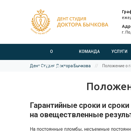
Гра
Перейти
ежед
к
Адр
основному
г. П
содержанию
О
КОМАНДА
УСЛУГИ
Вы
//
Дент Студия Доктора Бычкова
Положение о г
КОМПАНИИ
здесь
Положен
Гарантийные сроки и срок
на овеществленные результ
На постоянные пломбы, несъемные постоянны