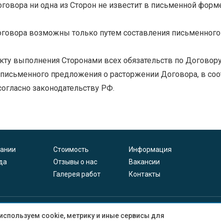
оговора ни одна из Сторон не известит в письменной форм
говора возможны только путем составления письменного
ту выполнения Сторонами всех обязательств по Договору
исьменного предложения о расторжении Договора, в соотве
огласно законодательству РФ.
пании
Стоимость
Информация
да
Отзывы о нас
Вакансии
Галерея работ
Контакты
2025 © Все права защищены. Дент Студия Доктора Бычкова
используем cookie, метрику и иные сервисы для