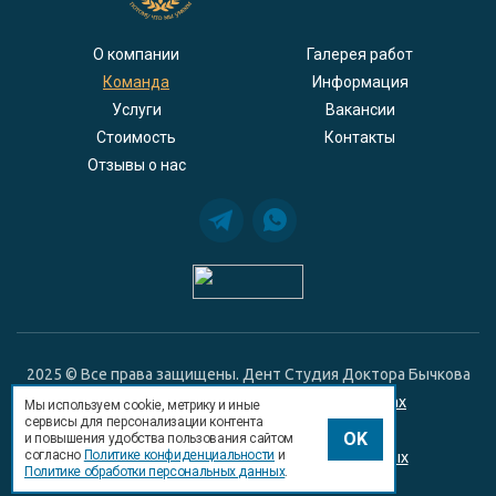
О компании
Галерея работ
Команда
Информация
Услуги
Вакансии
Стоимость
Контакты
Отзывы о нас
2025 © Все права защищены. Дент Студия Доктора Бычкова
Положение о гарантийных обязательствах
Мы используем cookie, метрику и иные
сервисы для персонализации контента
Политика конфиденциальности
OK
и повышения удобства пользования сайтом
согласно
Политике конфиденциальности
и
Политика обработки персональных данных
Политике обработки персональных данных
.